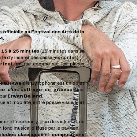
 officielle au Festival des Arts de la
4.
 15 à 25 minute
s (15 minutes dans sa
lité d’y insérer des passages contés).
artout
, en rue comme sur les places
eau (Kwal)
, le Gyrophone est un objet
lée d’un coffrage de gramop
hone,
 par
Erwan Belland
.
e et mobilité, entre poésie visuelle et
eur et conteur, y joue du violon, et du
fond musical diffusé par le pavillon.
lodies classiques
et
compositions