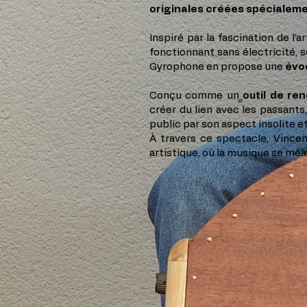
originales créées spécialeme
Inspiré par la fascination de l
fonctionnant sans électricité, s
Gyrophone en propose une
évoc
Conçu comme un
outil de re
créer du lien avec les passants,
public par son aspect insolite et
À travers ce spectacle, Vince
artistique, où la musique se mêle