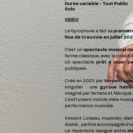
Durée variable - Tout Public
Solo
VIDÉO
Le Gyrophone a fait sa
première
Rue de Cracovie en juillet 202
C’est un
spectacle musical de
forme classique, avec la possibi
Un spectacle
prêt à jouer p
publiques.
Créé en 2023 par
Vincent Lois
singulier : une
gyroue habil
imaginé par l’artiste et fabriqué
L’instrument mobile mêle musiqu
performance musicale.
Vincent Loiseau, musicien, slam
duduk , parfois accompagné d’un 
Le répertoire navigue entre
mé