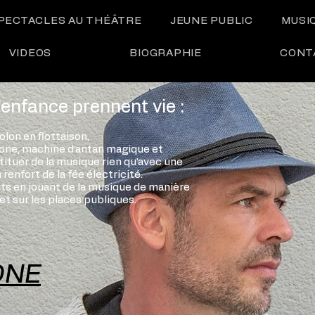
PECTACLES AU THÉÂTRE
JEUNE PUBLIC
MUSI
VIDEOS
BIOGRAPHIE
CONT
enfance prennent vie :​
olon en flottaison,
ne, machine d’antan magique et
ituer de la musique rien qu’avec une
renfort de la fée électricité.
nts en jouant de la musique de manière
et sur les places publiques. ​​
ONE