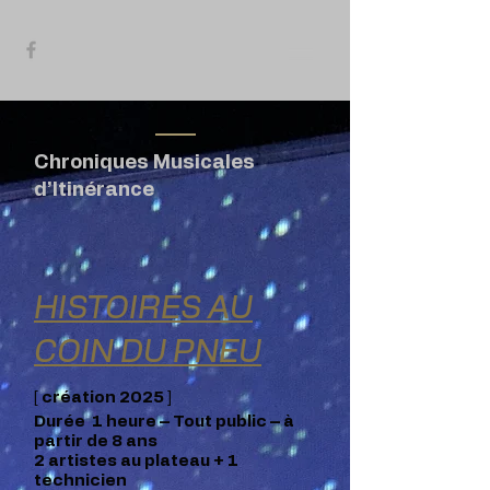
Chroniques Musicales
d’Itinérance
HISTOIRES AU
COIN DU PNEU
[ création 2025 ]
Durée 1 heure – Tout public – à
partir de 8 ans
2 artistes au plateau + 1
technicien