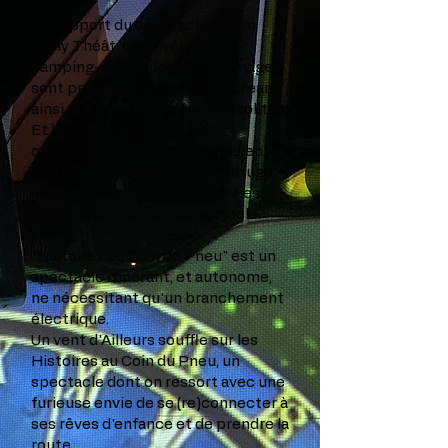
Le support du spectacle est un
"Tiny Théâtre", un véhicule
camping-car sur lequel des images
sont projetées en mapping, créant
ainsi une galerie de décors insolites.
Et le véhicule devient alors
carrosse, food truck, train indien,
taxi brousse, bibliothèque, refuge,
ou autre décor dont l'histoire est
racontée au cours du spectacle.
"Histoires au Coin du Pneu" est un
spectacle itinérant, et autonome,
ne nécessitant qu'un branchement
électrique.
Un vent d'Ailleurs souffle sur les
Histoires au Coin du Pneu, un
spectacle dont on ressort avec une
furieuse envie de se (re)connecter à
ses rêves d'enfance et de prendre la
route.