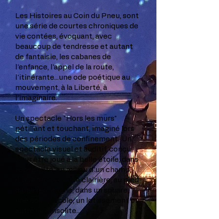
Les Histoires au Coin du Pneu, sont
une série de courtes chroniques de
vie contées, évoquant, avec
beaucoup de tendresse et autant
de fantaisie, les cabanes de
l'enfance, l'appel de la route,
l'itinérante...une ode poétique au
mouvement, à la Liberté, à
l'imaginaire.
Un spectacle "Hors les murs"
pétillant et touchant, imaginé lors
des périodes de confinement. Un
spectacle visuel et auditif, conçu
pour être joué à la belle étoile, dans
l'obscurité, au milieu d'un champ,
d'une ferme, d'une clairière, au pied
d'une montagne, dans un square,
une cour d'école, un lotissement ou
autre lieu insolite...