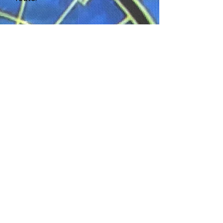
Distribution :
Interprétation, écriture,
conception : Vincent Loiseau (Kwal)
Musiciens : Vincent Loiseau, Hervé
Moquet
Création graphique : Emmanuel
Drouot
Technicien lumière et son :
François Cortillot
Collaboration artistique : Patrick
Belland
Conditions techniques :
Plateau idéal : espace plat.
4 mètres de hauteur / 3,50 mètres
de largeur
Obscurité nécessaire
Télécharger le dossier :
Pack
Communication
Télécharger le dossier :
Fiche